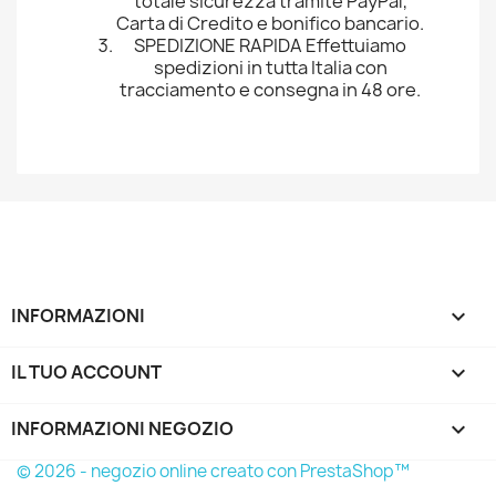
totale sicurezza tramite PayPal,
Carta di Credito e bonifico bancario.
SPEDIZIONE RAPIDA Effettuiamo
spedizioni in tutta Italia con
tracciamento e consegna in 48 ore.
INFORMAZIONI

IL TUO ACCOUNT

INFORMAZIONI NEGOZIO
keyboard_arrow_down
© 2026 - negozio online creato con PrestaShop™