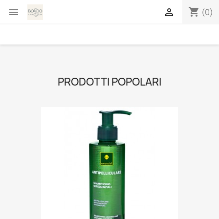
shopping_cart


(0)
PRODOTTI POPOLARI