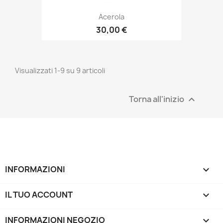
Acerola
30,00 €
Visualizzati 1-9 su 9 articoli
Torna all'inizio

INFORMAZIONI

IL TUO ACCOUNT

INFORMAZIONI NEGOZIO
keyboard_arrow_down