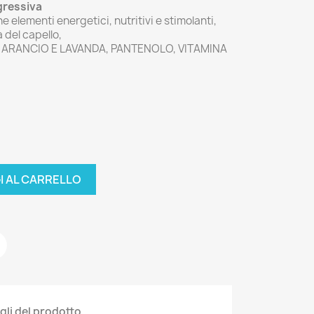
gressiva
 elementi energetici, nutritivi e stimolanti,
a del capello,
DI ARANCIO E LAVANDA, PANTENOLO, VITAMINA
I AL CARRELLO
gli del prodotto