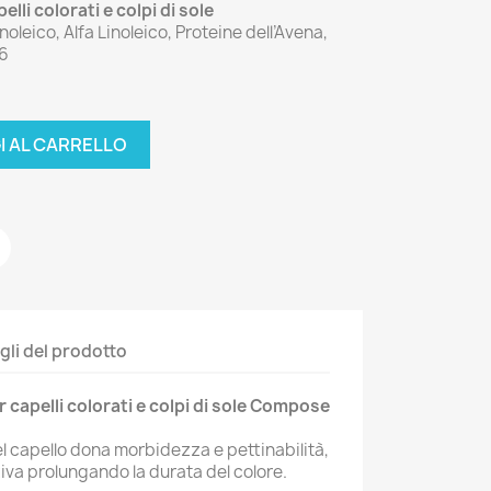
lli colorati e colpi di sole
oleico, Alfa Linoleico, Proteine dell’Avena,
 6
I AL CARRELLO
gli del prodotto
capelli colorati e colpi di sole
Compose
l capello dona morbidezza e pettinabilità,
iva prolungando la durata del colore.