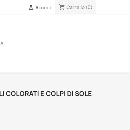
shopping_cart

Carrello
(0)
Accedi
RA
 COLORATI E COLPI DI SOLE